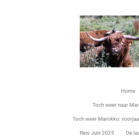
Ga
direct
naar
de
hoofdinhoud
Home
Toch weer naar Maro
Toch weer Marokko: voorja
Reis Juni 2025
De la