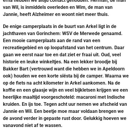
erna hebben we altijd contact gehouden. Herman, de man
van Wil, is inmiddels overleden en Wim, de man van
Jannie, heeft Alzheimer en woont niet meer thuis.
De enige camperplaats in de buurt van Arkel ligt in de
jachthaven van Gorinchem: WSV de Merwede genaamd.
Een mooie camperplaats aan de rand van een
recreatiegebied en op loopafstand van het centrum. Daar
gaan we eerst naar toe en dat ziet er fraai uit. Oud, veel
historie en leuke winkeltjes. Na een lekker broodje bij
Bakker Bart (vertrouwd want die hebben we in Apeldoorn
ook) houden we een korte siësta bij de camper. Waarna we
op de fiets na acht kilometer in Arkel aankomen. Na de
koffie en een glaasje wijn en veel bijkletsen krijgen we een
heerlijke maaltijd voorgeschoteld: macaroni met Indische
kruiden. En ijs toe. Tegen acht uur nemen we afscheid van
Jannie en Wil. Een beetje moe maar voldaan brengen we
de avond verder in gepaste rust door. Gelukkig hoeven we
vanavond niet af te wassen.