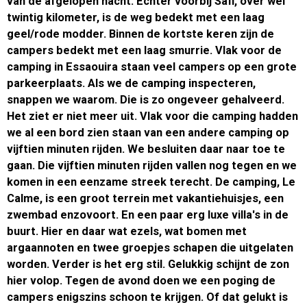
van de afgelopen nacht. Echter voorbij Safi, over wel
twintig kilometer, is de weg bedekt met een laag
geel/rode modder. Binnen de kortste keren zijn de
campers bedekt met een laag smurrie. Vlak voor de
camping in Essaouira staan veel campers op een grote
parkeerplaats. Als we de camping inspecteren,
snappen we waarom. Die is zo ongeveer gehalveerd.
Het ziet er niet meer uit. Vlak voor die camping hadden
we al een bord zien staan van een andere camping op
vijftien minuten rijden. We besluiten daar naar toe te
gaan. Die vijftien minuten rijden vallen nog tegen en we
komen in een eenzame streek terecht. De camping, Le
Calme, is een groot terrein met vakantiehuisjes, een
zwembad enzovoort. En een paar erg luxe villa's in de
buurt. Hier en daar wat ezels, wat bomen met
argaannoten en twee groepjes schapen die uitgelaten
worden. Verder is het erg stil. Gelukkig schijnt de zon
hier volop. Tegen de avond doen we een poging de
campers enigszins schoon te krijgen. Of dat gelukt is