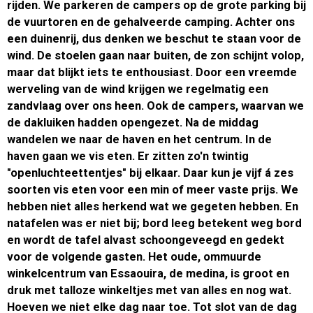
rijden. We parkeren de campers op de grote parking bij
de vuurtoren en de gehalveerde camping. Achter ons
een duinenrij, dus denken we beschut te staan voor de
wind. De stoelen gaan naar buiten, de zon schijnt volop,
maar dat blijkt iets te enthousiast. Door een vreemde
werveling van de wind krijgen we regelmatig een
zandvlaag over ons heen. Ook de campers, waarvan we
de dakluiken hadden opengezet. Na de middag
wandelen we naar de haven en het centrum. In de
haven gaan we vis eten. Er zitten zo'n twintig
"openluchteettentjes" bij elkaar. Daar kun je vijf á zes
soorten vis eten voor een min of meer vaste prijs. We
hebben niet alles herkend wat we gegeten hebben. En
natafelen was er niet bij; bord leeg betekent weg bord
en wordt de tafel alvast schoongeveegd en gedekt
voor de volgende gasten. Het oude, ommuurde
winkelcentrum van Essaouira, de medina, is groot en
druk met talloze winkeltjes met van alles en nog wat.
Hoeven we niet elke dag naar toe. Tot slot van de dag