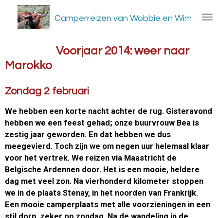
Ga
Camperreizen van Wobbie en Wim
direct
naar
de
Voorjaar 2014: weer naar
hoofdinhoud
Marokko
Zondag 2 februari
We hebben een korte nacht achter de rug. Gisteravond
hebben we een feest gehad; onze buurvrouw Bea is
zestig jaar geworden. En dat hebben we dus
meegevierd. Toch zijn we om negen uur helemaal klaar
voor het vertrek. We reizen via Maastricht de
Belgische Ardennen door. Het is een mooie, heldere
dag met veel zon. Na vierhonderd kilometer stoppen
we in de plaats Stenay, in het noorden van Frankrijk.
Een mooie camperplaats met alle voorzieningen in een
stil dorp, zeker op zondag. Na de wandeling in de