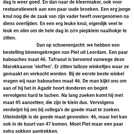
dag is weer goed. En dan naar de kleermaker, ook voor
restauratiewerk aan een paar oude broeken. Een erg jonge
knul nog die de zaak van zijn vader heeft overgenomen na
diens overlijden. En een erg leuke knul, eigenlijk veel te
leuk en slim om de hele dag in zo'n piepklein naaihokje te
zitten.
Dan op schoenenjacht: we hebben een
bestelling binnengekregen van Piet uit Leerdam. Een paar
babouches maat 46. Tafraout is beroemd vanwege deze
Marokkaanse "sloffen". Er zitten talloze winkeltjes waar ze
gemaakt en verkocht worden. Bij de eerste beste winkel
vragen wij naar babouches maat 46. De man kijkt ons om
aan of hij het in Agadir hoort donderen en begint
vervolgens hard te lachen. Na lang zoeken komt hij met
maat 45 aanzetten; die zijn te klein dus. Vervolgens
verdwijnt hij om bij collega's de goede maat te zoeken.
Uiteindelijk is de goede maat gevonden: 46, maar het kan
ook in de buurt van 47 komen. Moet Piet maar een paar
extra sokken aantrekken.