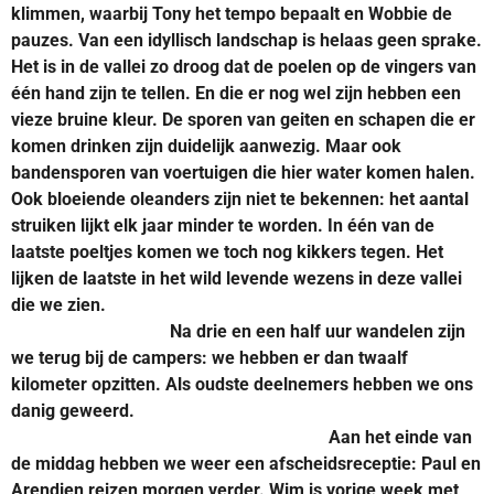
klimmen, waarbij Tony het tempo bepaalt en Wobbie de
pauzes. Van een idyllisch landschap is helaas geen sprake.
Het is in de vallei zo droog dat de poelen op de vingers van
één hand zijn te tellen. En die er nog wel zijn hebben een
vieze bruine kleur. De sporen van geiten en schapen die er
komen drinken zijn duidelijk aanwezig. Maar ook
bandensporen van voertuigen die hier water komen halen.
Ook bloeiende oleanders zijn niet te bekennen: het aantal
struiken lijkt elk jaar minder te worden. In één van de
laatste poeltjes komen we toch nog kikkers tegen. Het
lijken de laatste in het wild levende wezens in deze vallei
die we zien.
Na drie en een half uur wandelen zijn
we terug bij de campers: we hebben er dan twaalf
kilometer opzitten. Als oudste deelnemers hebben we ons
danig geweerd.
Aan het einde van
de middag hebben we weer een afscheidsreceptie: Paul en
Arendien reizen morgen verder. Wim is vorige week met