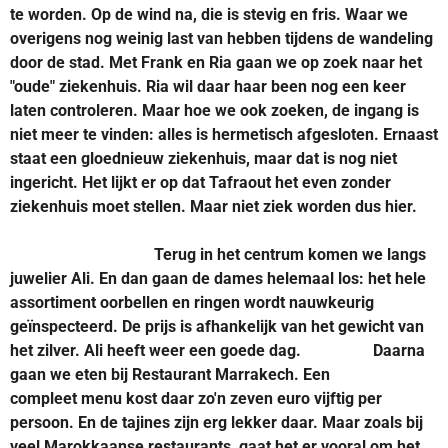
te worden. Op de wind na, die is stevig en fris. Waar we
overigens nog weinig last van hebben tijdens de wandeling
door de stad. Met Frank en Ria gaan we op zoek naar het
"oude" ziekenhuis. Ria wil daar haar been nog een keer
laten controleren. Maar hoe we ook zoeken, de ingang is
niet meer te vinden: alles is hermetisch afgesloten. Ernaast
staat een gloednieuw ziekenhuis, maar dat is nog niet
ingericht. Het lijkt er op dat Tafraout het even zonder
ziekenhuis moet stellen. Maar niet ziek worden dus hier.
Terug in het centrum komen we langs
juwelier Ali. En dan gaan de dames helemaal los: het hele
assortiment oorbellen en ringen wordt nauwkeurig
geïnspecteerd. De prijs is afhankelijk van het gewicht van
het zilver. Ali heeft weer een goede dag. Daarna
gaan we eten bij Restaurant Marrakech. Een
compleet menu kost daar zo'n zeven euro vijftig per
persoon. En de tajines zijn erg lekker daar. Maar zoals bij
veel Marokkaanse restaurants, gaat het er vooral om het