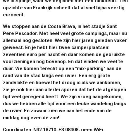
we in Spanje, waar we beginnen met een tankbeurt. Ten
opzichte van Frankrijk scheelt dat al snel bijna veertig
eurocent.
We stoppen aan de Costa Brava, in het stadje Sant
Pere Pescador. Met heel veel grote campings, maar nu
allemaal nog gesloten. We zijn hier jaren geleden vaker
geweest. En je hebt hier twee camperplaatsen:
zeventien euro per nacht en daar komen de gebruikte
voorzieningen nog bovenop. En dat vinden we veel te
duur. We komen terecht op een "mix-parking" aan de
rand van de stad langs een rivier. Een erg grote
zandvlakte en hoewel het droog is als we aankomen,
zie je ook hier aan allerlei sporen dat het de afgelopen
tijd veel geregend heeft. We zijn vroeg aangekomen,
dus we hebben alle tijd voor een leuke wandeling langs
de rivier. En zowaar zien we aan het ende van de
middag nog even de zon!
Coördinaten: N42.18710, E3.08408; geen WiFi.