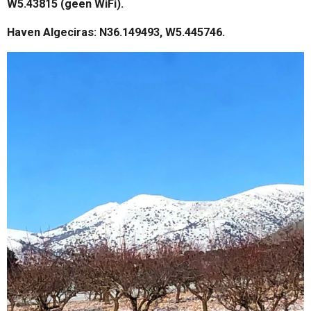
W5.43815 (geen WiFi).
Haven Algeciras: N36.149493, W5.445746.