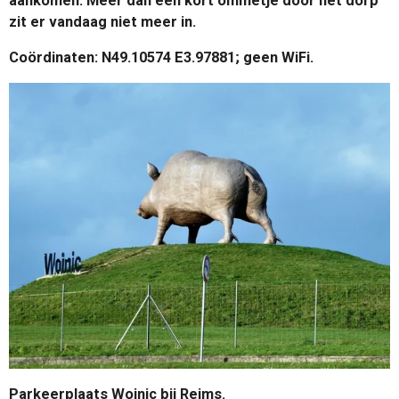
aankomen. Meer dan een kort ommetje door het dorp
zit er vandaag niet meer in.
Coördinaten: N49.10574 E3.97881; geen WiFi.
Parkeerplaats Woinic bij Reims.