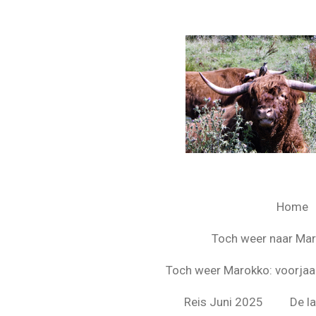
Ga
direct
naar
de
hoofdinhoud
Home
Toch weer naar Mar
Toch weer Marokko: voorjaa
Reis Juni 2025
De l